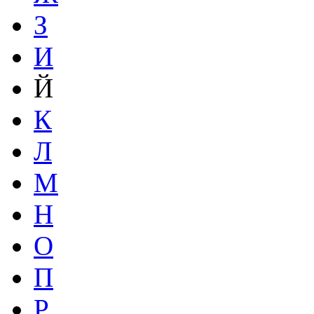
З
И
Й
К
Л
М
Н
О
П
Р