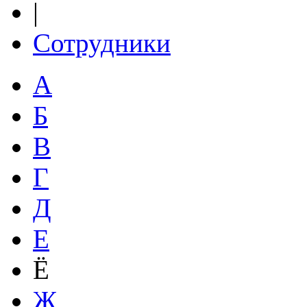
|
Сотрудники
А
Б
В
Г
Д
Е
Ё
Ж