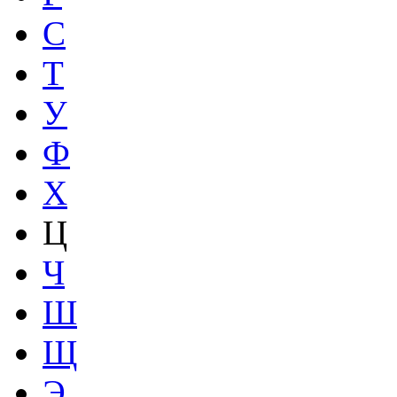
С
Т
У
Ф
Х
Ц
Ч
Ш
Щ
Э