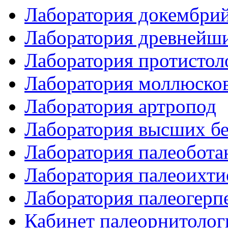
Лаборатория докембрий
Лаборатория древнейш
Лаборатория протистол
Лаборатория моллюско
Лаборатория артропод
Лаборатория высших б
Лаборатория палеобота
Лаборатория палеоихти
Лаборатория палеогерп
Кабинет палеорнитолог