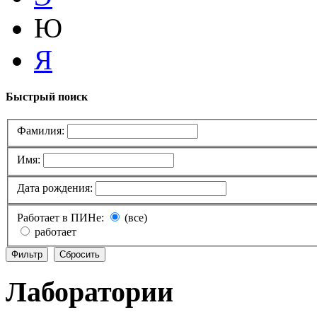
Ю
Я
Быстрый поиск
Фамилия:
Имя:
Дата рождения:
Работает в ПИНе:
(все)
работает
Лаборатории