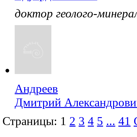
доктор геолого-минерал
Андреев
Дмитрий Александрови
Страницы:
1
2
3
4
5
...
41