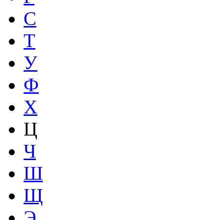
С
Т
У
Ф
Х
Ц
Ч
Ш
Щ
Э