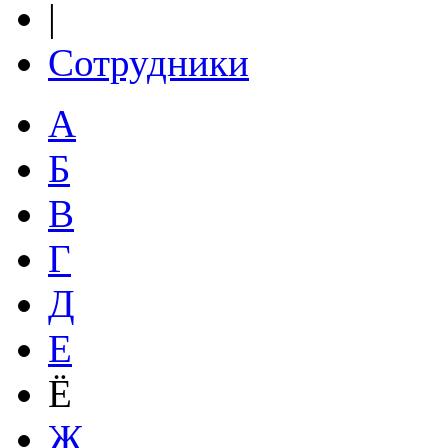
|
Сотрудники
А
Б
В
Г
Д
Е
Ё
Ж