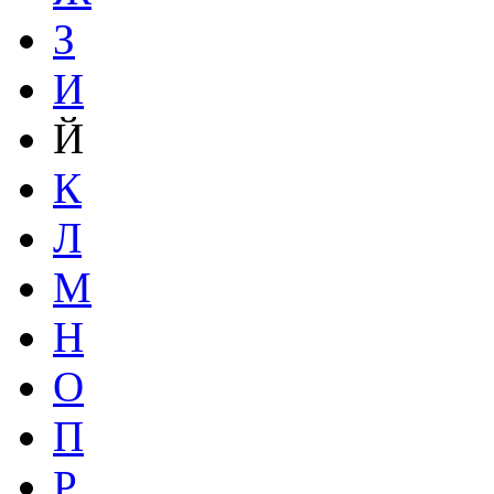
З
И
Й
К
Л
М
Н
О
П
Р