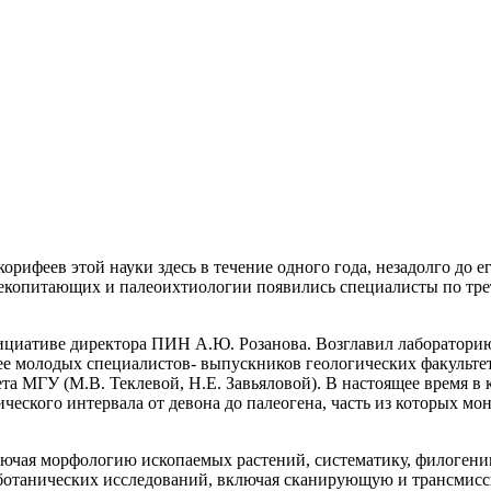
орифеев этой науки здесь в течение одного года, незадолго до 
 млекопитающих и палеоихтиологии появились специалисты по т
нициативе директора ПИН А.Ю. Розанова. Возглавил лаборатори
нее молодых специалистов- выпускников геологических факульте
та МГУ (М.В. Теклевой, Н.Е. Завьяловой). В настоящее время в
ческого интервала от девона до палеогена, часть из которых м
ючая морфологию ископаемых растений, систематику, филогени
ботанических исследований, включая сканирующую и трансмис