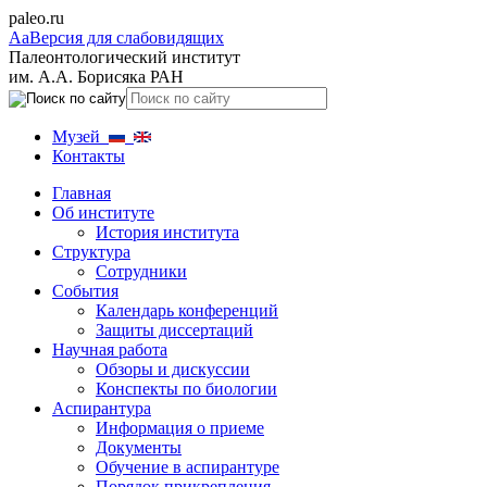
paleo.ru
Aa
Версия для слабовидящих
Палеонтологический институт
им. А.А. Борисяка РАН
Музей
Контакты
Главная
Об институте
История института
Структура
Сотрудники
События
Календарь конференций
Защиты диссертаций
Научная работа
Обзоры и дискуссии
Конспекты по биологии
Аспирантура
Информация о приеме
Документы
Обучение в аспирантуре
Порядок прикрепления