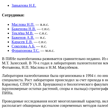
Завьялова Н.Е.
Сотрудники:
Маслова Н.П.
— в.н.с.
Баженова Н.В.
— с.н.с.
Теклёва М.В.
— с.н.с.
Баженов А.В.
— н.с.
Карасев Е.В.
— с.н.с.
Соколова А.Б.
— н.с.
Форапонова Т.С.
— м.н.с.
В ПИНе палеоботаника развивается сравнительно недавно. Из к
М.Т. Залесский. В 70-х годах в лабораториях палеонтологии
Фотьянова, Н.П. Маслова и Н.М. Макулбеков.
Лаборатория палеоботаники была организована в 1994 г. по и
специалиста. Рост лаборатории происходил за счет прихода в 
Карасева), СПбГУ (А.В. Броушкина) и биологического факульте
(крупномерные остатки растений, споры и пыльца) стратиграфи
ПИНа.
Проводимые исследования носят многоплановый характер, вкл
располагает обширным арсеналом современных методов палео