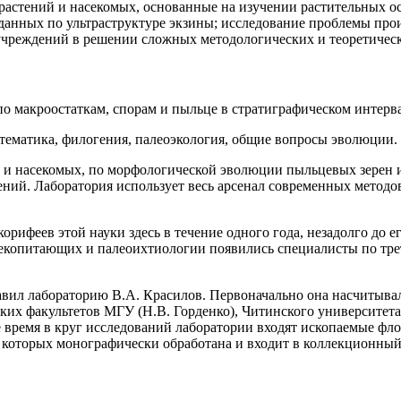
 растений и насекомых, основанные на изучении растительных о
анных по ультраструктуре экзины; исследование проблемы про
 учреждений в решении сложных методологических и теоретичес
о макроостаткам, спорам и пыльце в стратиграфическом интерва
тематика, филогения, палеоэкология, общие вопросы эволюции.
 и насекомых, по морфологической эволюции пыльцевых зерен и
ний. Лаборатория использует весь арсенал современных методо
орифеев этой науки здесь в течение одного года, незадолго до 
 млекопитающих и палеоихтиологии появились специалисты по т
авил лабораторию В.А. Красилов. Первоначально она насчитывал
ких факультетов МГУ (Н.В. Горденко), Читинского университета
е время в круг исследований лаборатории входят ископаемые фл
из которых монографически обработана и входит в коллекционный 