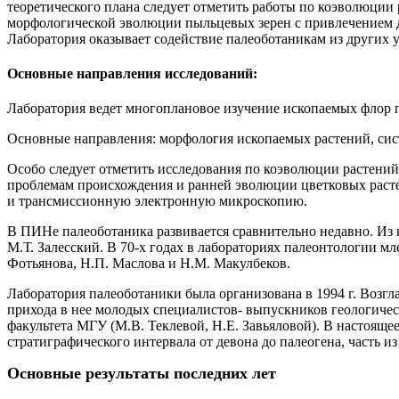
теоретического плана следует отметить работы по коэволюции
морфологической эволюции пыльцевых зерен с привлечением д
Лаборатория оказывает содействие палеоботаникам из других
Основные направления исследований:
Лаборатория ведет многоплановое изучение ископаемых флор п
Основные направления: морфология ископаемых растений, сис
Особо следует отметить исследования по коэволюции растений
проблемам происхождения и ранней эволюции цветковых расте
и трансмиссионную электронную микроскопию.
В ПИНе палеоботаника развивается сравнительно недавно. Из к
М.Т. Залесский. В 70-х годах в лабораториях палеонтологии
Фотьянова, Н.П. Маслова и Н.М. Макулбеков.
Лаборатория палеоботаники была организована в 1994 г. Возгл
прихода в нее молодых специалистов- выпускников геологичес
факультета МГУ (М.В. Теклевой, Н.Е. Завьяловой). В настояще
стратиграфического интервала от девона до палеогена, часть 
Основные результаты последних лет