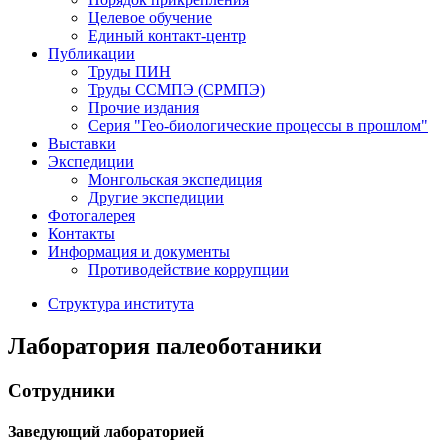
Целевое обучение
Единый контакт-центр
Публикации
Труды ПИН
Труды ССМПЭ (СРМПЭ)
Прочие издания
Серия "Гео-биологические процессы в прошлом"
Выставки
Экспедиции
Монгольская экспедиция
Другие экспедиции
Фотогалерея
Контакты
Информация и документы
Противодействие коррупции
Структура института
Лаборатория палеоботаники
Сотрудники
Заведующий лабораторией