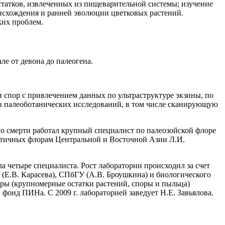
статков, извлеченных из пищеварительной системы; изучение
исхождения и ранней эволюции цветковых растений.
ких проблем.
ле от девона до палеогена.
 спор с привлечением данных по ультраструктуре экзины, по
в палеоботанических исследований, в том числе сканирующую
его смерти работал крупный специалист по палеозойской флоре
ретичных флорам Центральной и Восточной Азии Л.И.
а четыре специалиста. Рост лаборатории происходил за счет
 (Е.В. Карасева), СПбГУ (А.В. Броушкина) и биологического
оры (крупномерные остатки растений, споры и пыльца)
фонд ПИНа. С 2009 г. лабораторией заведует Н.Е. Завьялова.