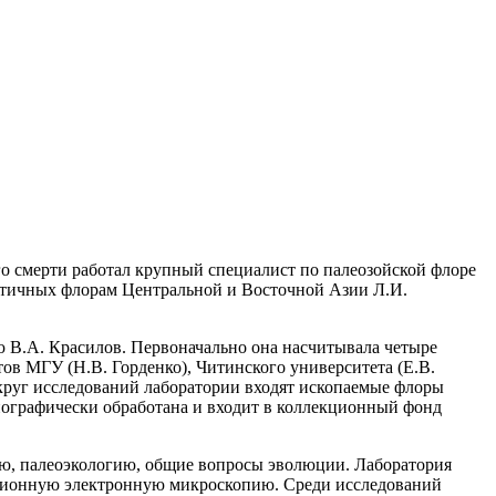
его смерти работал крупный специалист по палеозойской флоре
ретичных флорам Центральной и Восточной Азии Л.И.
ю В.А. Красилов. Первоначально она насчитывала четыре
тов МГУ (Н.В. Горденко), Читинского университета (Е.В.
 круг исследований лаборатории входят ископаемые флоры
онографически обработана и входит в коллекционный фонд
ю, палеоэкологию, общие вопросы эволюции. Лаборатория
сионную электронную микроскопию. Среди исследований