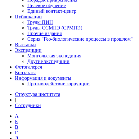
Целевое обучение
Единый контакт-центр
Публикации
Труды ПИН
Труды ССМПЭ (СРМПЭ)
Прочие издания
Серия "Гео-биологические процессы в прошлом"
Выставки
Экспедиции
Монгольская экспедиция
Другие экспедиции
Фотогалерея
Контакты
Информация и документы
Противодействие коррупции
Структура института
|
Сотрудники
А
Б
В
Г
Д