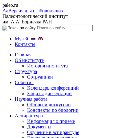
paleo.ru
Aa
Версия для слабовидящих
Палеонтологический институт
им. А.А. Борисяка РАН
Музей
Контакты
Главная
Об институте
История института
Структура
Сотрудники
События
Календарь конференций
Защиты диссертаций
Научная работа
Обзоры и дискуссии
Конспекты по биологии
Аспирантура
Информация о приеме
Документы
Обучение в аспирантуре
Порядок прикрепления