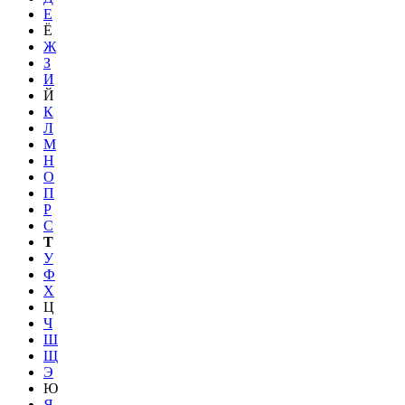
Е
Ё
Ж
З
И
Й
К
Л
М
Н
О
П
Р
С
Т
У
Ф
Х
Ц
Ч
Ш
Щ
Э
Ю
Я