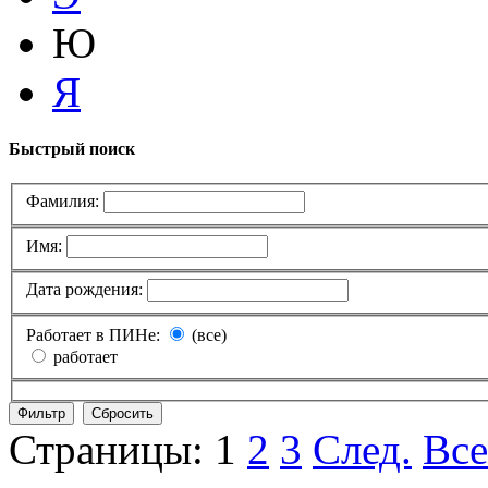
Ю
Я
Быстрый поиск
Фамилия:
Имя:
Дата рождения:
Работает в ПИНе:
(все)
работает
Страницы:
1
2
3
След.
Все