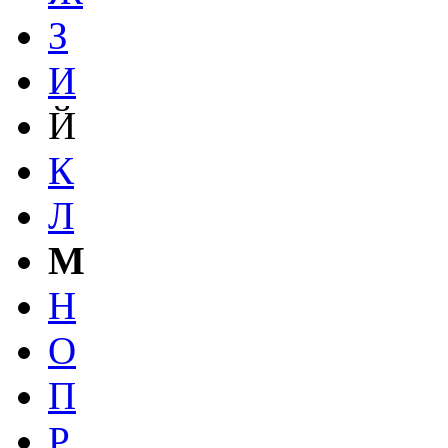
З
И
Й
К
Л
М
Н
О
П
Р