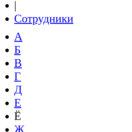
|
Сотрудники
А
Б
В
Г
Д
Е
Ё
Ж