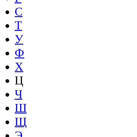
С
Т
У
Ф
Х
Ц
Ч
Ш
Щ
Э