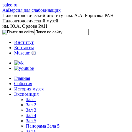
paleo.ru
Aa
Версия для слабовидящих
Палеонтологический институт им. А.А. Борисяка РАН
Палеонтологический музей
им. Ю.А. Орлова РАН
Институт
Контакты
Museum
Главная
События
История музея
Экспозиция
Зал 1
Зал 2
Зал 3
Зал 4
Зал 5
Панорама Зала 5
Зал 6