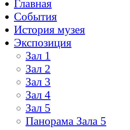
Главная
События
История музея
Экспозиция
Зал 1
Зал 2
Зал 3
Зал 4
Зал 5
Панорама Зала 5