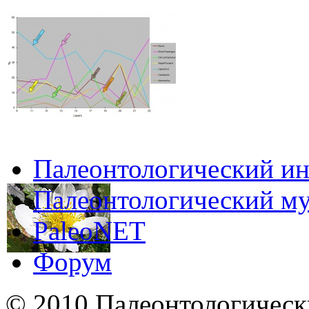
Палеонтологический ин
Палеонтологический му
PaleoNET
Форум
© 2010 Палеонтологическ