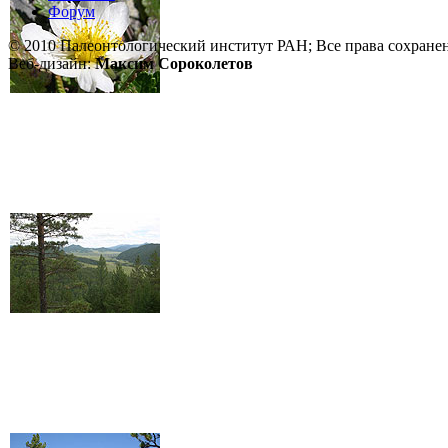
Форум
© 2010 Палеонтологический институт РАН; Все права сохране
Веб-дизайн:
Максим Сороколетов