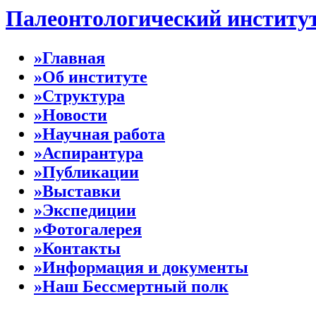
Палеонтологический институ
»Главная
»Об институте
»Структура
»Новости
»Научная работа
»Аспирантура
»Публикации
»Выставки
»Экспедиции
»Фотогалерея
»Контакты
»Информация и документы
»Наш Бессмертный полк