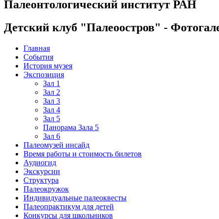
Палеонтологический институт РАН
Детский клуб "Палеоостров" - Фотогал
Главная
События
История музея
Экспозиция
Зал 1
Зал 2
Зал 3
Зал 4
Зал 5
Панорама Зала 5
Зал 6
Палеомузей инсайд
Время работы и стоимость билетов
Аудиогид
Экскурсии
Структура
Палеокружок
Индивидуальные палеоквесты
Палеопрактикум для детей
Конкурсы для школьников