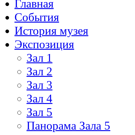
Главная
События
История музея
Экспозиция
Зал 1
Зал 2
Зал 3
Зал 4
Зал 5
Панорама Зала 5