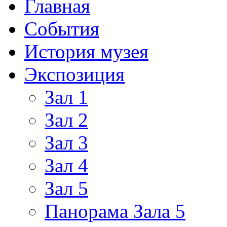
Главная
События
История музея
Экспозиция
Зал 1
Зал 2
Зал 3
Зал 4
Зал 5
Панорама Зала 5