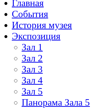
Главная
События
История музея
Экспозиция
Зал 1
Зал 2
Зал 3
Зал 4
Зал 5
Панорама Зала 5