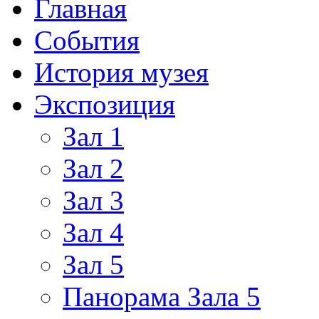
Главная
События
История музея
Экспозиция
Зал 1
Зал 2
Зал 3
Зал 4
Зал 5
Панорама Зала 5