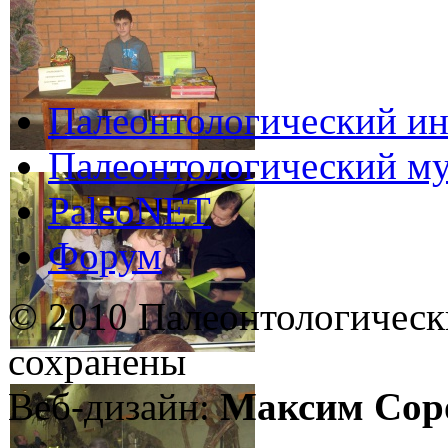
Палеонтологический ин
Палеонтологический му
PaleoNET
Форум
© 2010 Палеонтологическ
сохранены
Веб-дизайн:
Максим Сор