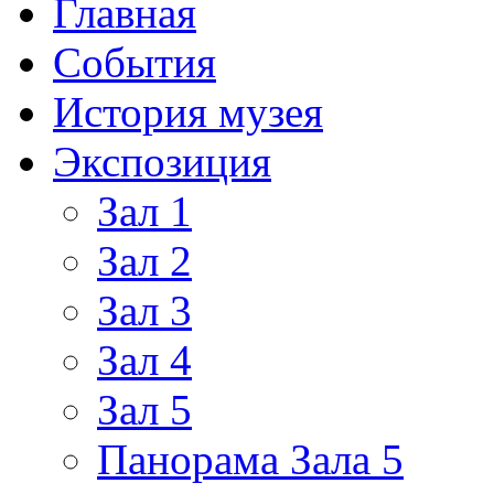
Главная
События
История музея
Экспозиция
Зал 1
Зал 2
Зал 3
Зал 4
Зал 5
Панорама Зала 5