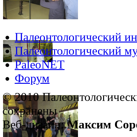
Палеонтологический ин
Палеонтологический му
PaleoNET
Форум
© 2010 Палеонтологическ
сохранены
Веб-дизайн:
Максим Сор