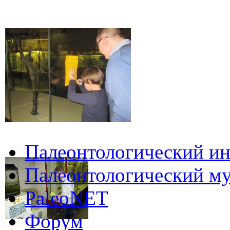
Палеонтологический ин
Палеонтологический му
PaleoNET
Форум