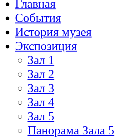
Главная
События
История музея
Экспозиция
Зал 1
Зал 2
Зал 3
Зал 4
Зал 5
Панорама Зала 5