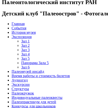
Палеонтологический институт РАН
Детский клуб "Палеоостров" - Фотогал
Главная
События
История музея
Экспозиция
Зал 1
Зал 2
Зал 3
Зал 4
Зал 5
Панорама Зала 5
Зал 6
Палеомузей инсайд
Время работы и стоимость билетов
Аудиогид
Экскурсии
Структура
Палеокружок
Индивидуальные палеоквесты
Палеопрактикум для детей
Конкурсы для школьников