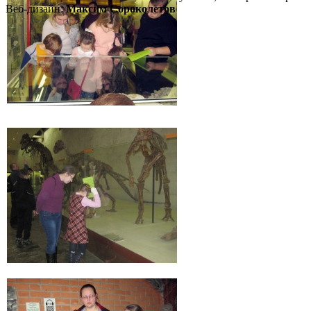
Веб-дизайн:
Максим Сороколетов