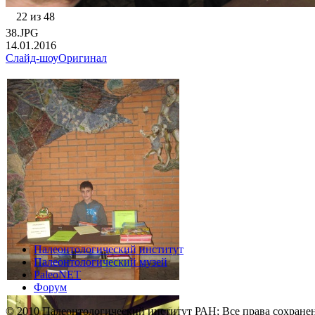
22 из 48
38.JPG
14.01.2016
Слайд-шоу
Оригинал
Палеонтологический институт
Палеонтологический музей
PaleoNET
Форум
© 2010 Палеонтологический институт РАН; Все права сохране