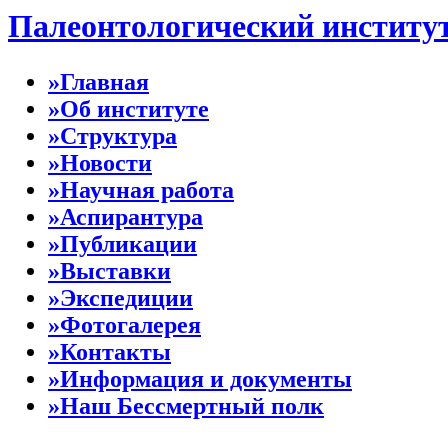
Палеонтологический институ
»Главная
»Об институте
»Структура
»Новости
»Научная работа
»Аспирантура
»Публикации
»Выставки
»Экспедиции
»Фотогалерея
»Контакты
»Информация и документы
»Наш Бессмертный полк