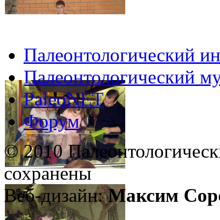
Палеонтологический ин
Палеонтологический му
PaleoNET
Форум
© 2010 Палеонтологическ
сохранены
Веб-дизайн:
Максим Сор