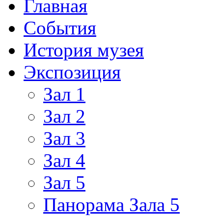
Главная
События
История музея
Экспозиция
Зал 1
Зал 2
Зал 3
Зал 4
Зал 5
Панорама Зала 5