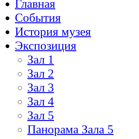
Главная
События
История музея
Экспозиция
Зал 1
Зал 2
Зал 3
Зал 4
Зал 5
Панорама Зала 5