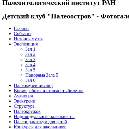
Палеонтологический институт РАН
Детский клуб "Палеоостров" - Фотогал
Главная
События
История музея
Экспозиция
Зал 1
Зал 2
Зал 3
Зал 4
Зал 5
Панорама Зала 5
Зал 6
Палеомузей инсайд
Время работы и стоимость билетов
Аудиогид
Экскурсии
Структура
Палеокружок
Индивидуальные палеоквесты
Палеопрактикум для детей
Конкурсы для школьников