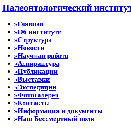
Палеонтологический институ
»Главная
»Об институте
»Структура
»Новости
»Научная работа
»Аспирантура
»Публикации
»Выставки
»Экспедиции
»Фотогалерея
»Контакты
»Информация и документы
»Наш Бессмертный полк