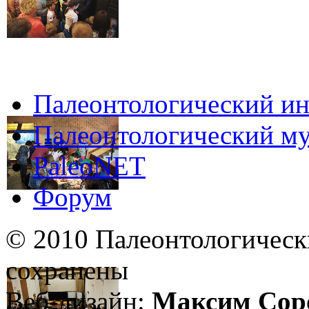
Палеонтологический ин
Палеонтологический му
PaleoNET
Форум
© 2010 Палеонтологическ
сохранены
Веб-дизайн:
Максим Сор