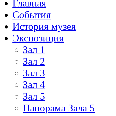
Главная
События
История музея
Экспозиция
Зал 1
Зал 2
Зал 3
Зал 4
Зал 5
Панорама Зала 5