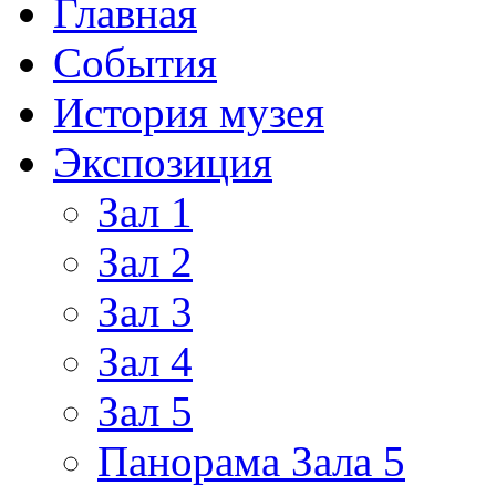
Главная
События
История музея
Экспозиция
Зал 1
Зал 2
Зал 3
Зал 4
Зал 5
Панорама Зала 5