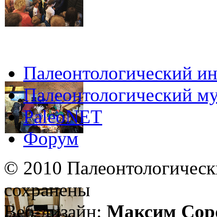
Палеонтологический ин
Палеонтологический му
PaleoNET
Форум
© 2010 Палеонтологическ
сохранены
Веб-дизайн:
Максим Сор