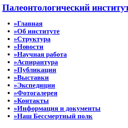
Палеонтологический институ
»Главная
»Об институте
»Структура
»Новости
»Научная работа
»Аспирантура
»Публикации
»Выставки
»Экспедиции
»Фотогалерея
»Контакты
»Информация и документы
»Наш Бессмертный полк