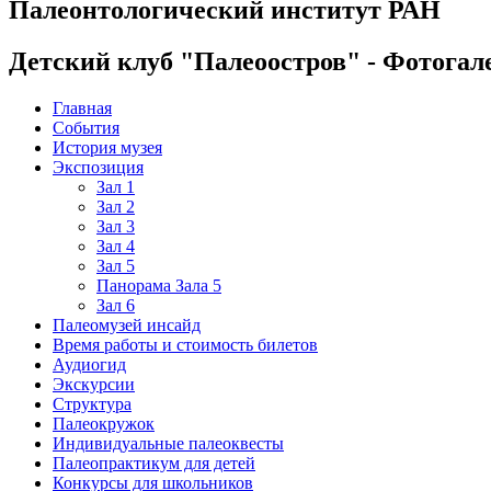
Палеонтологический институт РАН
Детский клуб "Палеоостров" - Фотогал
Главная
События
История музея
Экспозиция
Зал 1
Зал 2
Зал 3
Зал 4
Зал 5
Панорама Зала 5
Зал 6
Палеомузей инсайд
Время работы и стоимость билетов
Аудиогид
Экскурсии
Структура
Палеокружок
Индивидуальные палеоквесты
Палеопрактикум для детей
Конкурсы для школьников