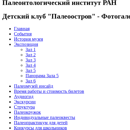
Палеонтологический институт РАН
Детский клуб "Палеоостров" - Фотогал
Главная
События
История музея
Экспозиция
Зал 1
Зал 2
Зал 3
Зал 4
Зал 5
Панорама Зала 5
Зал 6
Палеомузей инсайд
Время работы и стоимость билетов
Аудиогид
Экскурсии
Структура
Палеокружок
Индивидуальные палеоквесты
Палеопрактикум для детей
Конкурсы для школьников