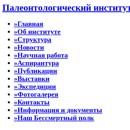
Палеонтологический институ
»Главная
»Об институте
»Структура
»Новости
»Научная работа
»Аспирантура
»Публикации
»Выставки
»Экспедиции
»Фотогалерея
»Контакты
»Информация и документы
»Наш Бессмертный полк