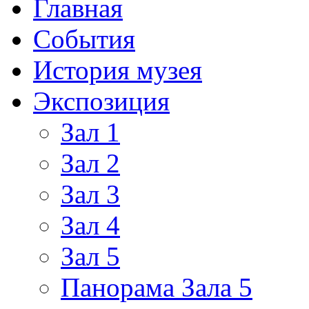
Главная
События
История музея
Экспозиция
Зал 1
Зал 2
Зал 3
Зал 4
Зал 5
Панорама Зала 5