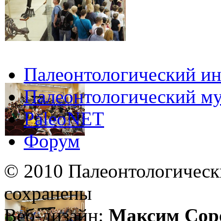
Палеонтологический ин
Палеонтологический му
PaleoNET
Форум
© 2010 Палеонтологическ
сохранены
Веб-дизайн:
Максим Сор