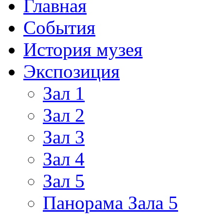
Главная
События
История музея
Экспозиция
Зал 1
Зал 2
Зал 3
Зал 4
Зал 5
Панорама Зала 5