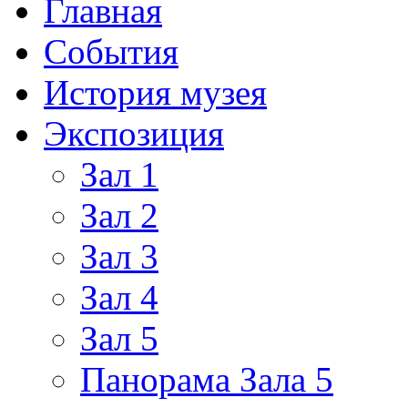
Главная
События
История музея
Экспозиция
Зал 1
Зал 2
Зал 3
Зал 4
Зал 5
Панорама Зала 5