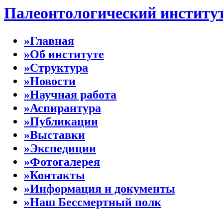
Палеонтологический институ
»Главная
»Об институте
»Структура
»Новости
»Научная работа
»Аспирантура
»Публикации
»Выставки
»Экспедиции
»Фотогалерея
»Контакты
»Информация и документы
»Наш Бессмертный полк