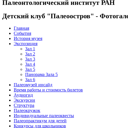
Палеонтологический институт РАН
Детский клуб "Палеоостров" - Фотогал
Главная
События
История музея
Экспозиция
Зал 1
Зал 2
Зал 3
Зал 4
Зал 5
Панорама Зала 5
Зал 6
Палеомузей инсайд
Время работы и стоимость билетов
Аудиогид
Экскурсии
Структура
Палеокружок
Индивидуальные палеоквесты
Палеопрактикум для детей
Конкурсы для школьников