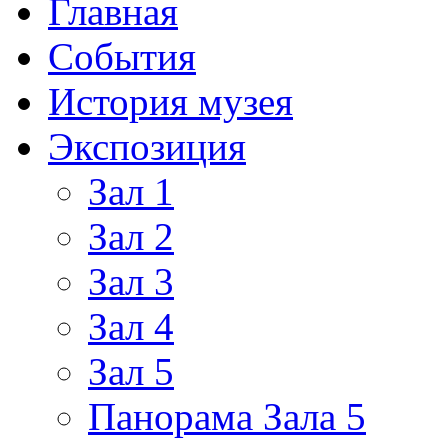
Главная
События
История музея
Экспозиция
Зал 1
Зал 2
Зал 3
Зал 4
Зал 5
Панорама Зала 5