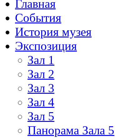
Главная
События
История музея
Экспозиция
Зал 1
Зал 2
Зал 3
Зал 4
Зал 5
Панорама Зала 5