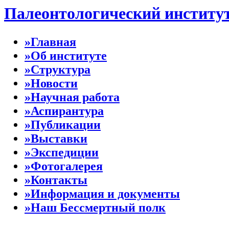
Палеонтологический институ
»Главная
»Об институте
»Структура
»Новости
»Научная работа
»Аспирантура
»Публикации
»Выставки
»Экспедиции
»Фотогалерея
»Контакты
»Информация и документы
»Наш Бессмертный полк