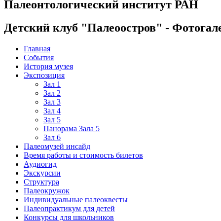
Палеонтологический институт РАН
Детский клуб "Палеоостров" - Фотогал
Главная
События
История музея
Экспозиция
Зал 1
Зал 2
Зал 3
Зал 4
Зал 5
Панорама Зала 5
Зал 6
Палеомузей инсайд
Время работы и стоимость билетов
Аудиогид
Экскурсии
Структура
Палеокружок
Индивидуальные палеоквесты
Палеопрактикум для детей
Конкурсы для школьников