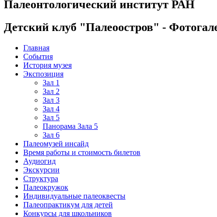
Палеонтологический институт РАН
Детский клуб "Палеоостров" - Фотогал
Главная
События
История музея
Экспозиция
Зал 1
Зал 2
Зал 3
Зал 4
Зал 5
Панорама Зала 5
Зал 6
Палеомузей инсайд
Время работы и стоимость билетов
Аудиогид
Экскурсии
Структура
Палеокружок
Индивидуальные палеоквесты
Палеопрактикум для детей
Конкурсы для школьников