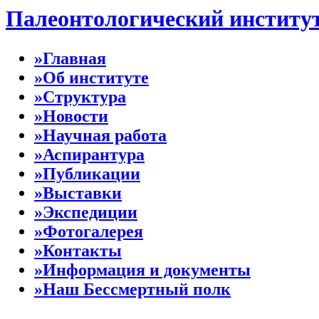
Палеонтологический институ
»Главная
»Об институте
»Структура
»Новости
»Научная работа
»Аспирантура
»Публикации
»Выставки
»Экспедиции
»Фотогалерея
»Контакты
»Информация и документы
»Наш Бессмертный полк