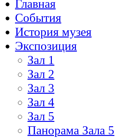
Главная
События
История музея
Экспозиция
Зал 1
Зал 2
Зал 3
Зал 4
Зал 5
Панорама Зала 5