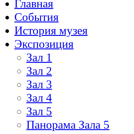
Главная
События
История музея
Экспозиция
Зал 1
Зал 2
Зал 3
Зал 4
Зал 5
Панорама Зала 5