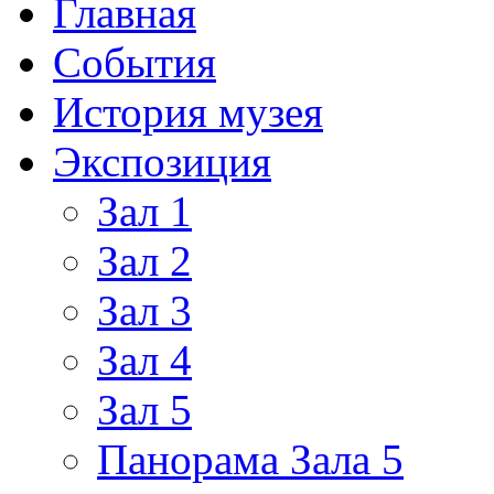
Главная
События
История музея
Экспозиция
Зал 1
Зал 2
Зал 3
Зал 4
Зал 5
Панорама Зала 5