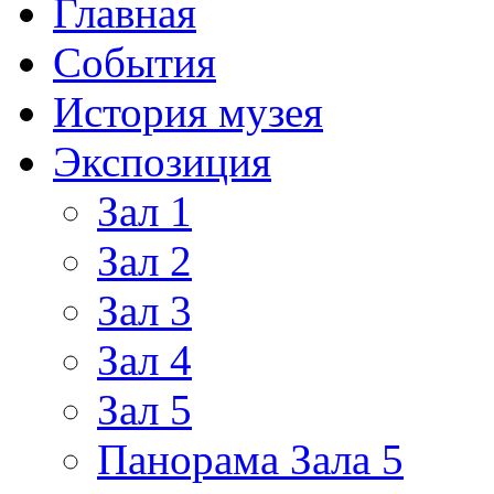
Главная
События
История музея
Экспозиция
Зал 1
Зал 2
Зал 3
Зал 4
Зал 5
Панорама Зала 5