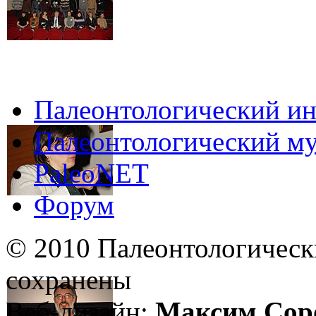
Палеонтологический ин
Палеонтологический му
PaleoNET
Форум
© 2010 Палеонтологическ
сохранены
Веб-дизайн:
Максим Сор