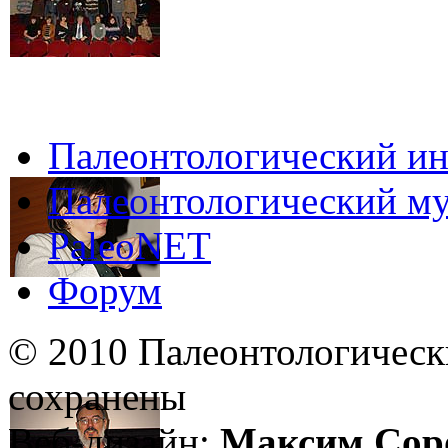
Палеонтологический ин
Палеонтологический му
PaleoNET
Форум
© 2010 Палеонтологическ
сохранены
Веб-дизайн:
Максим Сор