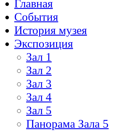
Главная
События
История музея
Экспозиция
Зал 1
Зал 2
Зал 3
Зал 4
Зал 5
Панорама Зала 5