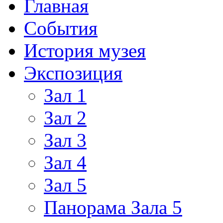
Главная
События
История музея
Экспозиция
Зал 1
Зал 2
Зал 3
Зал 4
Зал 5
Панорама Зала 5