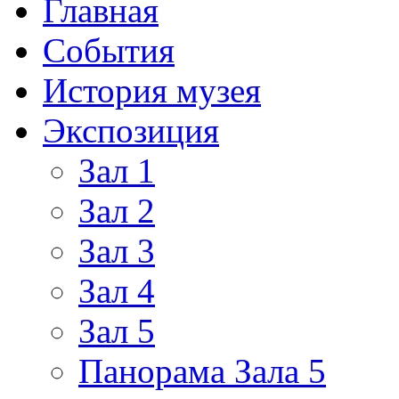
Главная
События
История музея
Экспозиция
Зал 1
Зал 2
Зал 3
Зал 4
Зал 5
Панорама Зала 5