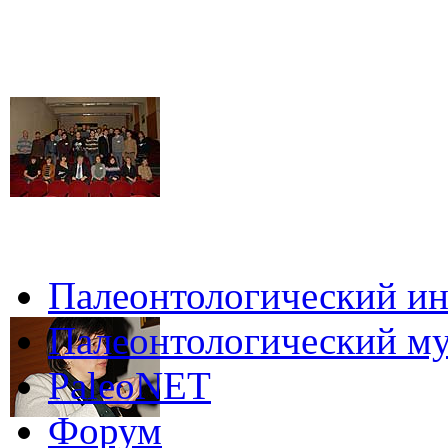
Палеонтологический ин
Палеонтологический му
PaleoNET
Форум