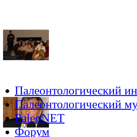
Палеонтологический ин
Палеонтологический му
PaleoNET
Форум