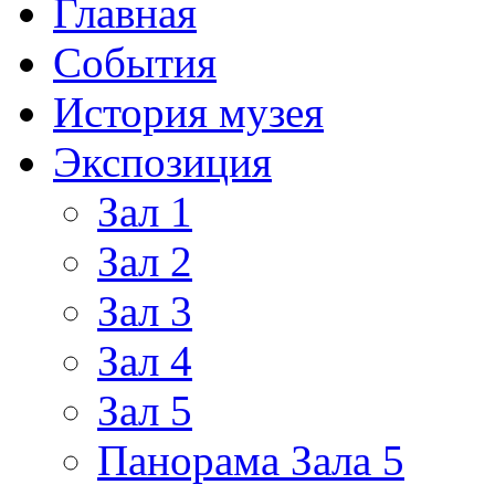
Главная
События
История музея
Экспозиция
Зал 1
Зал 2
Зал 3
Зал 4
Зал 5
Панорама Зала 5