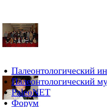
Палеонтологический ин
Палеонтологический му
PaleoNET
Форум