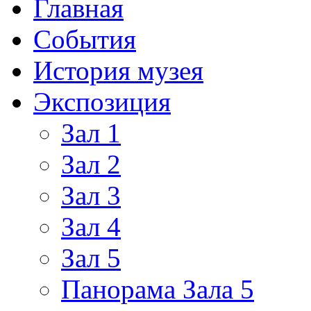
Главная
События
История музея
Экспозиция
Зал 1
Зал 2
Зал 3
Зал 4
Зал 5
Панорама Зала 5