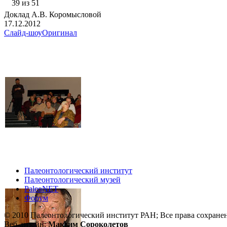
39 из 51
Доклад А.В. Коромысловой
17.12.2012
Слайд-шоу
Оригинал
Палеонтологический институт
Палеонтологический музей
PaleoNET
Форум
© 2010 Палеонтологический институт РАН; Все права сохране
Веб-дизайн:
Максим Сороколетов