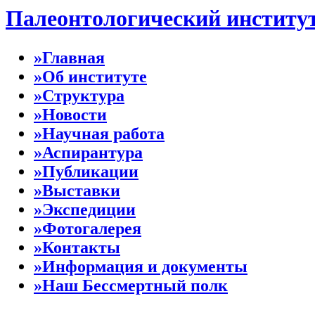
Палеонтологический институ
»Главная
»Об институте
»Структура
»Новости
»Научная работа
»Аспирантура
»Публикации
»Выставки
»Экспедиции
»Фотогалерея
»Контакты
»Информация и документы
»Наш Бессмертный полк