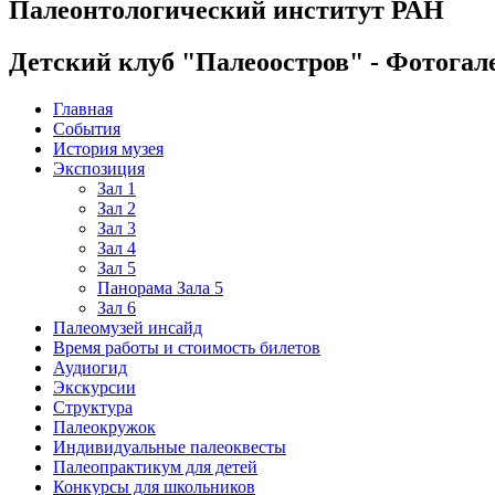
Палеонтологический институт РАН
Детский клуб "Палеоостров" - Фотогал
Главная
События
История музея
Экспозиция
Зал 1
Зал 2
Зал 3
Зал 4
Зал 5
Панорама Зала 5
Зал 6
Палеомузей инсайд
Время работы и стоимость билетов
Аудиогид
Экскурсии
Структура
Палеокружок
Индивидуальные палеоквесты
Палеопрактикум для детей
Конкурсы для школьников