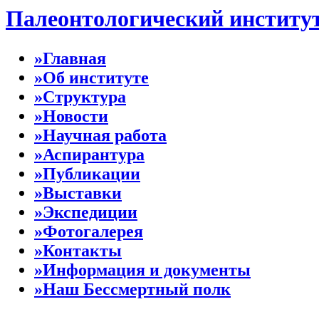
Палеонтологический институ
»Главная
»Об институте
»Структура
»Новости
»Научная работа
»Аспирантура
»Публикации
»Выставки
»Экспедиции
»Фотогалерея
»Контакты
»Информация и документы
»Наш Бессмертный полк