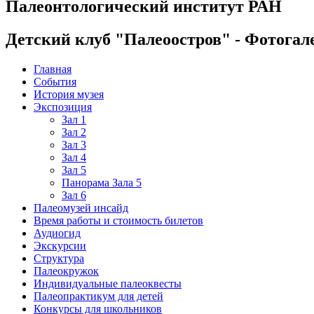
Палеонтологический институт РАН
Детский клуб "Палеоостров" - Фотогал
Главная
События
История музея
Экспозиция
Зал 1
Зал 2
Зал 3
Зал 4
Зал 5
Панорама Зала 5
Зал 6
Палеомузей инсайд
Время работы и стоимость билетов
Аудиогид
Экскурсии
Структура
Палеокружок
Индивидуальные палеоквесты
Палеопрактикум для детей
Конкурсы для школьников