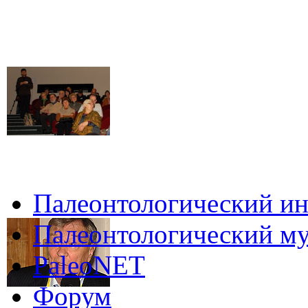
Палеонтологический ин
Палеонтологический му
PaleoNET
Форум