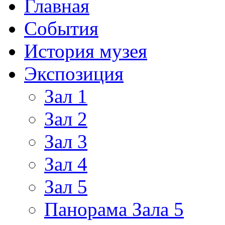
Главная
События
История музея
Экспозиция
Зал 1
Зал 2
Зал 3
Зал 4
Зал 5
Панорама Зала 5