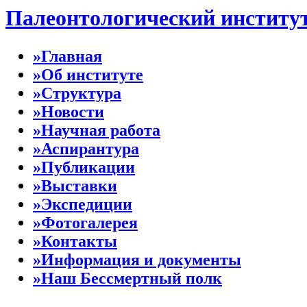
Палеонтологический институ
»Главная
»Об институте
»Структура
»Новости
»Научная работа
»Аспирантура
»Публикации
»Выставки
»Экспедиции
»Фотогалерея
»Контакты
»Информация и документы
»Наш Бессмертный полк