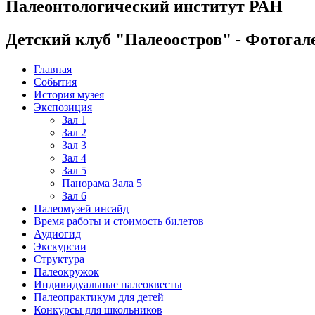
Палеонтологический институт РАН
Детский клуб "Палеоостров" - Фотогал
Главная
События
История музея
Экспозиция
Зал 1
Зал 2
Зал 3
Зал 4
Зал 5
Панорама Зала 5
Зал 6
Палеомузей инсайд
Время работы и стоимость билетов
Аудиогид
Экскурсии
Структура
Палеокружок
Индивидуальные палеоквесты
Палеопрактикум для детей
Конкурсы для школьников