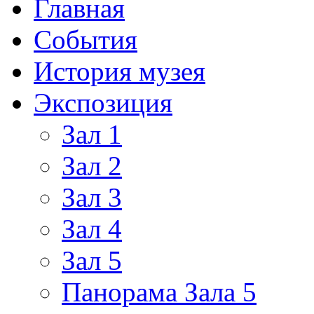
Главная
События
История музея
Экспозиция
Зал 1
Зал 2
Зал 3
Зал 4
Зал 5
Панорама Зала 5