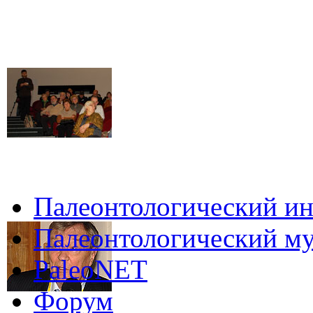
Палеонтологический ин
Палеонтологический му
PaleoNET
Форум