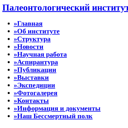
Палеонтологический институ
»Главная
»Об институте
»Структура
»Новости
»Научная работа
»Аспирантура
»Публикации
»Выставки
»Экспедиции
»Фотогалерея
»Контакты
»Информация и документы
»Наш Бессмертный полк