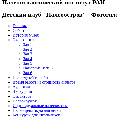
Палеонтологический институт РАН
Детский клуб "Палеоостров" - Фотогал
Главная
События
История музея
Экспозиция
Зал 1
Зал 2
Зал 3
Зал 4
Зал 5
Панорама Зала 5
Зал 6
Палеомузей инсайд
Время работы и стоимость билетов
Аудиогид
Экскурсии
Структура
Палеокружок
Индивидуальные палеоквесты
Палеопрактикум для детей
Конкурсы для школьников