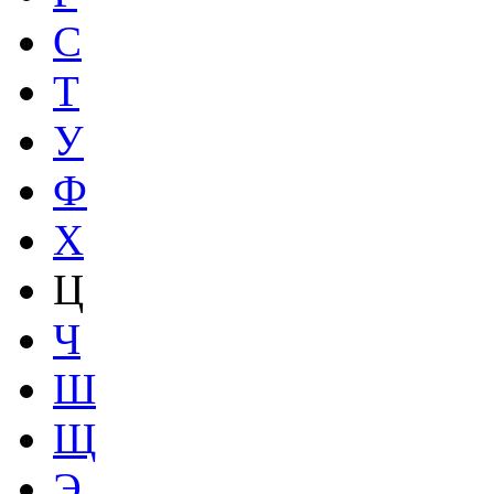
С
Т
У
Ф
Х
Ц
Ч
Ш
Щ
Э