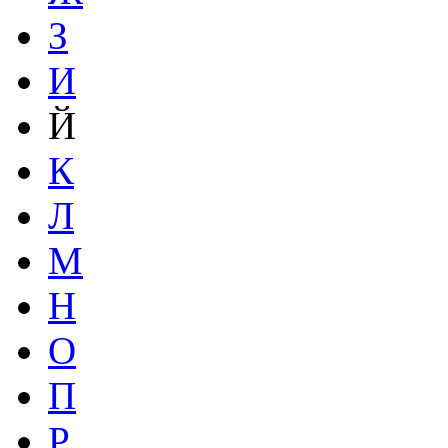
З
И
Й
К
Л
М
Н
О
П
Р