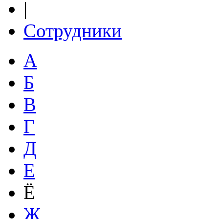
|
Сотрудники
А
Б
В
Г
Д
Е
Ё
Ж