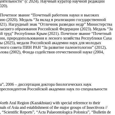
деятельности” (с 2024). Научный куратор научной редакции
020).
). Почетное звание “Почетный работник науки и высоких
ю (2020). Медаль “За вклад в реализацию государственной
021). Нагрудный знак “Отличник разведки недр” Министерства
ысшего образования Российской Федерации (2023). Медаль “За
ый труд” Республики Крым (2021). Почетное звание “Почетный
гии, природопользования и лесного хозяйства Республики Саха
ды (2025), медали Российской академии наук для молодых
ченого совета ПИН РАН “За развитие палеонтологии” (2012),
ова (2002), Фонда содействия отечественной науке (2004,
”, 2006 – диссертация доктора биологических наук
орреспондентом Российской академии наук по специальности
Aral Region (Kazakhstan) with special reference to their
als of Asia and establishment of the major groups of Insectivora //
Scientific Reports”, “Acta Palaeontologica Polonica”, “Bulletin de