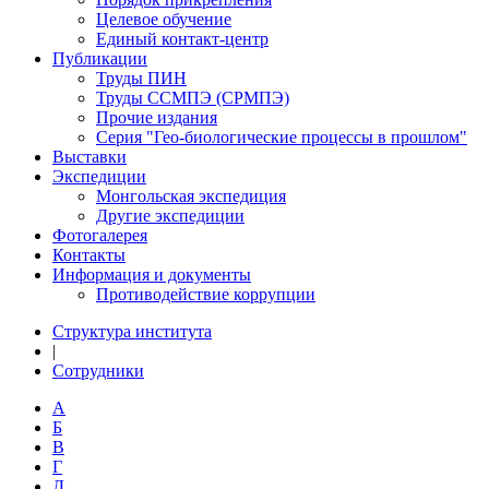
Целевое обучение
Единый контакт-центр
Публикации
Труды ПИН
Труды ССМПЭ (СРМПЭ)
Прочие издания
Серия "Гео-биологические процессы в прошлом"
Выставки
Экспедиции
Монгольская экспедиция
Другие экспедиции
Фотогалерея
Контакты
Информация и документы
Противодействие коррупции
Структура института
|
Сотрудники
А
Б
В
Г
Д