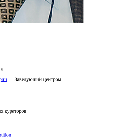
ук
фии
— Заведующий центром
х кураторов
tition