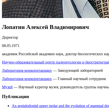
Лопатин
Алексей Владимирович
Директор
08.05.1971
академик Российской академии наук, доктор биологических на
Научно-образовательный центр палеонтологии и биостратигра
Лаборатория млекопитающих
— Заведующий лабораторией
Лаборатория млекопитающих
— Главный научный сотрудник
Музей
— Научный куратор музея, руководитель группы научны
Публикации
An aegialodontid upper molar and the evolution of mammal den