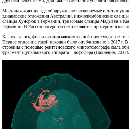
другими веществами. Для такого сочетания условий обязательн
Местонахождения, где обнаруживают ископаемые остатки уникал
эдиакарские отложения Австралии, нижнекембрийские сланцы 
сланцы Хунсрюк в Германии, триасовые сланцы Мадыген в Кыр
Германии. В России лагерштеттами являются протерозойская л
Как оказалось, фоссилизация мягких тканей происходит не тол
Первое описание такой находки было опубликовано в 2017 г. 
строения с помощью рентгеновского микротомографа была обн
фрагмент щупальцевого аппарата – лофофора (Пахневич, 2017)