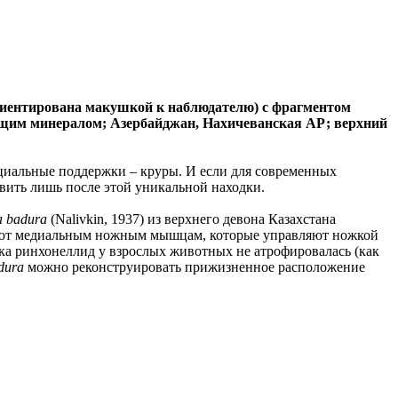
ориентирована макушкой к наблюдателю) с фрагментом
жащим минералом; Азербайджан, Нахичеванская АР; верхний
ециальные поддержки – круры. И если для современных
вить лишь после этой уникальной находки.
ia badura
(Nalivkin, 1937) из верхнего девона Казахстана
вуют медиальным ножным мышцам, которые управляют ножкой
ка ринхонеллид у взрослых животных не атрофировалась (как
adura
можно реконструировать прижизненное расположение