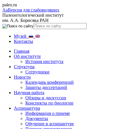
paleo.ru
Aa
Версия для слабовидящих
Палеонтологический институт
им. А.А. Борисяка РАН
Музей
Контакты
Главная
Об институте
История института
Структура
Сотрудники
Новости
Календарь конференций
Защиты диссертаций
Научная работа
Обзоры и дискуссии
Конспекты по биологии
Аспирантура
Информация о приеме
Документы
Обучение в аспирантуре
Порядок прикрепления