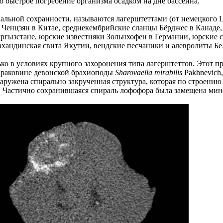
о быстрое погребение организма осадком на дне бассейна.
ьной сохранности, называются лагерштеттами (от немецкого Lage
Ченцзян в Китае, среднекембрийские сланцы Бёрджес в Канаде,
гызстане, юрские известняки Зольнхофен в Германии, юрские с
ахандинская свита Якутии, вендские песчаники и алевролиты Б
ько в условиях крупного захоронения типа лагерштеттов. Этот п
В раковине девонской брахиоподы
Sharovaella mirabilis
Pakhnevich,
аружена спирально закрученная структура, которая по строени
. Частично сохранившаяся спираль лофофора была замещена мин