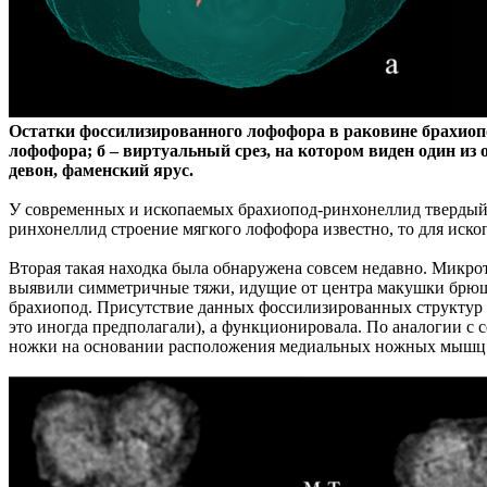
Остатки фоссилизированного лофофора в раковине брахио
лофофора; б – виртуальный срез, на котором виден один 
девон, фаменский ярус.
У современных и ископаемых брахиопод-ринхонеллид твердый с
ринхонеллид строение мягкого лофофора известно, то для иск
Вторая такая находка была обнаружена совсем недавно. Микр
выявили симметричные тяжи, идущие от центра макушки брюш
брахиопод. Присутствие данных фоссилизированных структур в
это иногда предполагали), а функционировала. По аналогии с
ножки на основании расположения медиальных ножных мышц