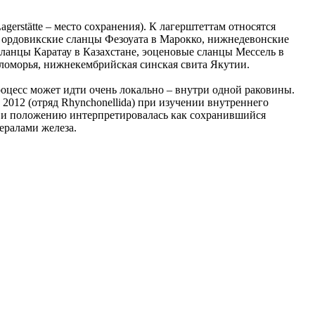
rstätte – место сохранения). К лагерштеттам относятся
 ордовикские сланцы Фезоуата в Марокко, нижнедевонские
ланцы Каратау в Казахстане, эоценовые сланцы Мессель в
еломорья, нижнекембрийская синская свита Якутии.
роцесс может идти очень локально – внутри одной раковины.
 2012 (отряд Rhynchonellida) при изучении внутреннего
ю и положению интерпретировалась как сохранившийся
ералами железа.