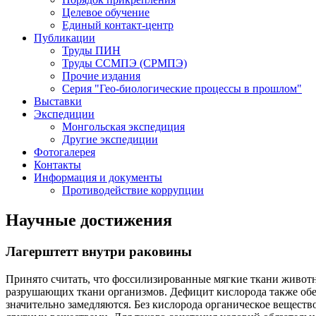
Целевое обучение
Единый контакт-центр
Публикации
Труды ПИН
Труды ССМПЭ (СРМПЭ)
Прочие издания
Серия "Гео-биологические процессы в прошлом"
Выставки
Экспедиции
Монгольская экспедиция
Другие экспедиции
Фотогалерея
Контакты
Информация и документы
Противодействие коррупции
Научные достижения
Лагерштетт внутри раковины
Принято считать, что фоссилизированные мягкие ткани животн
разрушающих ткани организмов. Дефицит кислорода также обес
значительно замедляются. Без кислорода органическое вещест