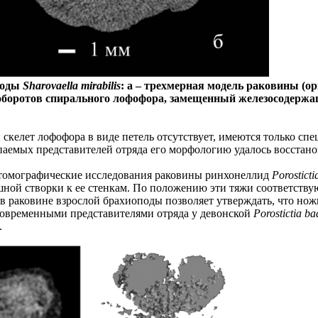
поды
Sharovaella mirabilis
: а – трехмерная модель раковины (
из оборотов спирального лофофора, замещенный железосодер
келет лофофора в виде петель отсутствует, имеются только сп
опаемых представителей отряда его морфологию удалось восстано
отомографические исследования раковины ринхонеллид
Porostict
ной створки к ее стенкам. По положению эти тяжи соответст
 раковине взрослой брахиоподы позволяет утверждать, что нож
 современными представителями отряда у девонской
Porostictia b
.