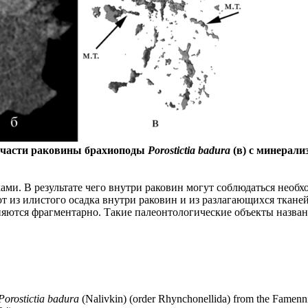
й части раковины брахиоподы
Porostictia badura
(в) с минерал
ами. В результате чего внутри раковин могут соблюдаться необх
 из илистого осадка внутри раковин и из разлагающихся ткане
няются фрагментарно. Такие палеонтологические объекты назва
Porostictia badura
(Nalivkin) (order Rhynchonellida) from the Famennia