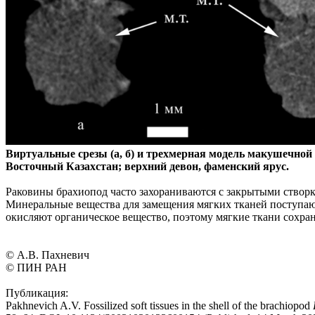
Виртуальные срезы (а, б) и трехмерная модель макушечно
Восточный Казахстан; верхний девон, фаменский ярус.
Раковины брахиопод часто захораниваются с закрытыми створк
Минеральные вещества для замещения мягких тканей поступают
окисляют органическое вещество, поэтому мягкие ткани сохра
© А.В. Пахневич
© ПИН РАН
Публикация:
Pakhnevich A.V. Fossilized soft tissues in the shell of the brachiopod