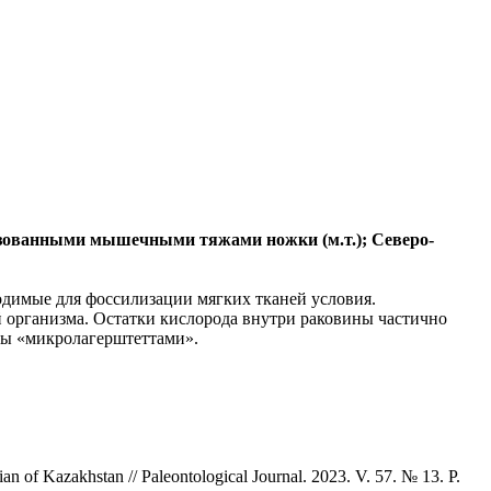
изованными мышечными тяжами ножки (м.т.); Северо-
одимые для фоссилизации мягких тканей условия.
й организма. Остатки кислорода внутри раковины частично
ны «микролагерштеттами».
n of Kazakhstan // Paleontological Journal. 2023. V. 57. № 13. P.