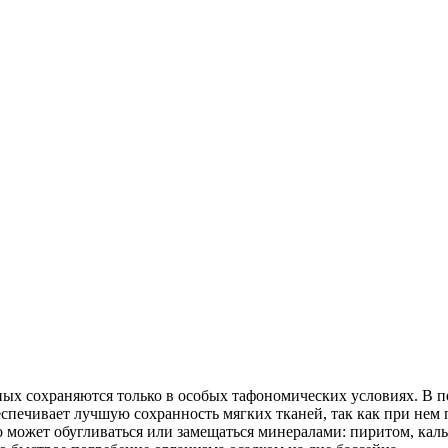
ых сохраняются только в особых тафономических условиях. В п
печивает лучшую сохранность мягких тканей, так как при нем 
во может обугливаться или замещаться минералами: пиритом, ка