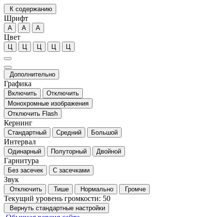
К содержанию
Шрифт
А
А
А
Цвет
Ц
Ц
Ц
Ц
Ц
Дополнительно
Графика
Включить
Отключить
Монохромные изображения
Отключить Flash
Кернинг
Стандартный
Средний
Большой
Интервал
Одинарный
Полуторный
Двойной
Гарнитура
Без засечек
С засечками
Звук
Отключить
Тише
Нормально
Громче
Текущий уровень громкости:
50
Вернуть стандартные настройки